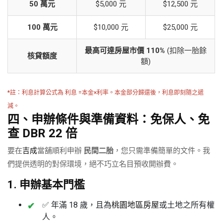
50 萬元
$5,000 元
$12,500 元
100 萬元
$10,000 元
$25,000 元
最高可達房屋市價 110%
(扣除一胎餘
核貸額度
額)
*註：利息計算公式為 利息 =本金×利率。本金部分歸還後，利息即刻隨之遞
減。
四、申辦條件與準備資料：免保人、免
查 DBR 22 倍
要在
吉成
當舖順利申辦
民間二胎
，您只需準備簡單的文件。我
們提供透明的對保環境，絕不巧立名目預收開辦費。
1. 申辦基本門檻
✅ 年滿 18 歲，且為
桃園地區房屋
或土地之所有權
人。