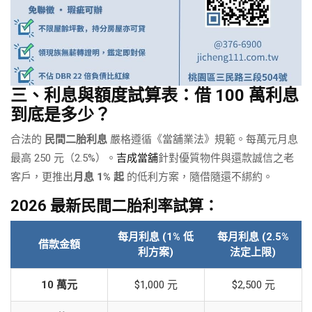
三、利息與額度試算表：借 100 萬利息
到底是多少？
合法的
民間二胎利息
嚴格遵循《當舖業法》規範。每萬元月息
最高 250 元（2.5%）。
吉成當舖
針對優質物件與還款誠信之老
客戶，更推出
月息 1% 起
的低利方案，隨借隨還不綁約。
2026 最新民間二胎利率試算：
每月利息 (1% 低
每月利息 (2.5%
借款金額
利方案)
法定上限)
10 萬元
$1,000 元
$2,500 元