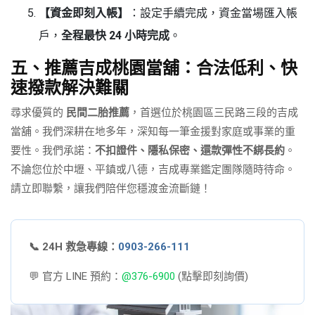
【資金即刻入帳】
：設定手續完成，資金當場匯入帳
戶，
全程最快 24 小時完成
。
五、推薦吉成桃園當舖：合法低利、快
速撥款解決難關
尋求優質的
民間二胎推薦
，首選位於桃園區三民路三段的吉成
當舖。我們深耕在地多年，深知每一筆金援對家庭或事業的重
要性。我們承諾：
不扣證件、隱私保密、還款彈性不綁長約
。
不論您位於中壢、平鎮或八德，吉成專業鑑定團隊隨時待命。
請立即聯繫，讓我們陪伴您穩渡金流斷鏈！
📞 24H 救急專線：
0903-266-111
💬 官方 LINE 預約：
@376-6900
(點擊即刻詢價)