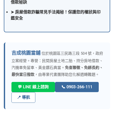
借款秘訣
➤ 房屋借款詐騙常見手法揭秘！保護您的權狀與印
鑑安全
吉成桃園當舖
位於桃園區三民路三段 504 號，政府
立案經營。專營：民間房屋土地二胎、持分房地借款、
汽機車免留車、黃金鑽石典當。
免查聯徵、免綁長約、
最快當日撥款
，由專業代書團隊助您化解週轉難題。
💬 LINE 線上諮詢
📞 0903-266-111
📍 導航