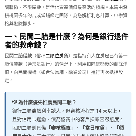
調聯徵、不限屋齡，是活化資產價值最靈活的槓桿。本篇由深
耕桃園多年的吉成當鋪鑑定團隊，為您解析利息計算、申辦資
格與避險撇步。
一、民間二胎是什麼？為何是銀行退件
者的救命錢？
民間二胎借款
（俗稱
二順位房貸
）是指持有人在房屋已有第一
順位貸款（通常是銀行）的情況下，利用扣除餘額後的剩餘淨
值，向民間機構（如合法當舖、融資公司）進行再次抵押設
定。
💡 為什麼優先推薦民間二胎？
銀行二胎雖然利率誘人，但審核流程需 14 天以上，
且對信用卡遲繳、債務協商中的客戶採零容忍態度。
民間二胎則具備
「審核極寬」
、
「當日核貸」
、
「額