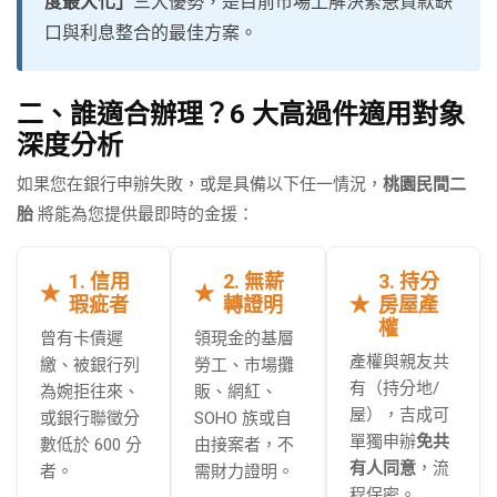
度最大化」
三大優勢，是目前市場上解決緊急貨款缺
口與利息整合的最佳方案。
二、誰適合辦理？6 大高過件適用對象
深度分析
如果您在銀行申辦失敗，或是具備以下任一情況，
桃園民間二
胎
將能為您提供最即時的金援：
1. 信用
2. 無薪
3. 持分
瑕疵者
轉證明
房屋產
權
曾有卡債遲
領現金的基層
產權與親友共
繳、被銀行列
勞工、市場攤
有（持分地/
為婉拒往來、
販、網紅、
屋），吉成可
或銀行聯徵分
SOHO 族或自
單獨申辦
免共
數低於 600 分
由接案者，不
有人同意
，流
者。
需財力證明。
程保密。