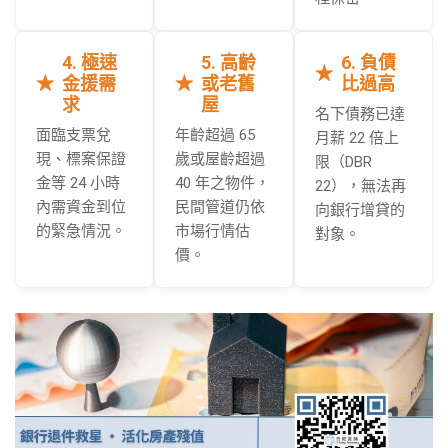
4. 極速
5. 高齡
6. 負債
金援需
或老舊
比過高
求
屋
名下債務已達
面臨支票兌
年齡超過 65
月薪 22 倍上
現、標案保證
歲或屋齡超過
限（DBR
金等 24 小時
40 年之物件，
22），無法再
內需資金到位
民間管道仍依
向銀行增貸的
的緊急情況。
市場行情估
對象。
價。