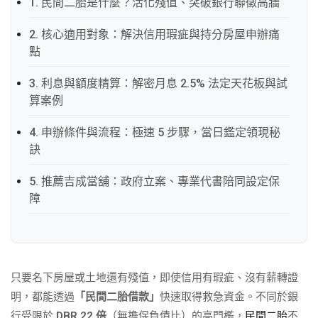
1. 民間二胎是什麼？活化殘值、突破銀行聯徵高牆
2. 核心適用對象：解決信用瑕疵與持分房屋申辦痛
點
3. 利息與額度精算：解密月息 2.5% 法定天花板與試
算案例
4. 申辦條件與流程：極速 5 步驟，當日鑑定領現秘
訣
5. 推薦吉成當舖：政府立案、專業代書陪同設定保
障
只要名下房屋或土地還有殘值，即使信用有瑕疵、沒有薪轉證
明，都能透過
「民間二胎借款」
快速取得救急資金。不同於銀
行受限於
DBR 22 倍
（無擔保負債比）的高門檻，
民間二胎
不