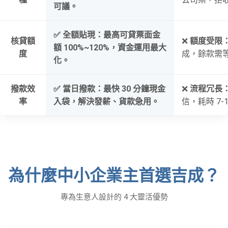
可議。
✅
全額貼現：
最高可貸票面金
核貸額
❌
額度受限
額 100%~120%，資金運用最大
度
成，餘款需
化。
撥款效
✅
當日撥款：
最快 30 分鐘現金
❌
流程冗長
率
入袋，解決發薪、貨款急用。
信，耗時 7-
為什麼中小企業主首選吉成？
專為生意人設計的 4 大靈活優勢