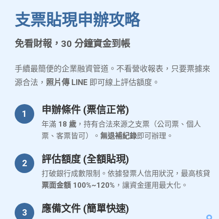
支票貼現申辦攻略
免看財報，30 分鐘資金到帳
手續最簡便的企業融資管道。不看營收報表，只要票據來
源合法，
照片傳 LINE
即可線上評估額度。
申辦條件 (票信正常)
1
年滿
18 歲
，持有合法來源之支票（公司票、個人
票、客票皆可）。
無退補紀錄
即可辦理。
評估額度 (全額貼現)
2
打破銀行成數限制。依據發票人信用狀況，最高核貸
票面金額 100%~120%
，讓資金運用最大化。
應備文件 (簡單快速)
3