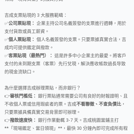
吉成支票貼現的 3 大服務範疇：
✅
公司票貼現：
企業主持公司名義簽發的支票進行週轉，用於
支付貨款或員工薪資。
✅
個人票貼現：
個人名義簽發的支票。只要票據真實合法，吉
成均可提供鑑定與撥款。
✅
客票貼現（最熱門）：
這是許多中小企業主的最愛。將客戶
支付的未到期支票（客票）先行兌現，解決應收帳款過長导致
的現金流缺口。
為什麼選擇吉成辦理票貼，而非銀行？
👉
審核門檻低：
銀行票貼通常需要公司有良好的財報證明、且
不收個人票或信用瑕疵者的票。吉成
不看聯徵、不查負債比
，
只要票據具備真實交易背景即可辦理。
👉
撥款速度快：
銀行作業動輒 3-7 天。吉成桃園當鋪主打
**「現場鑑定、當日領現」**，最快 30 分鐘內即可完成所有程