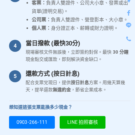
客票：
負責人雙證件、公司大小章、發票或出
貨單(證明交易)。
公司票：
負責人雙證件、營登影本、大小章。
個人票：
身分證正本、薪轉或財力證明。
當日撥款 (最快30分)
4
現場審核文件無誤後，立即簽約對保。最快
30 分鐘
現金點交或匯款，即刻解決資金缺口。
還款方式 (按日計息)
5
配合支票兌現日，提供
按日計息
方案。用幾天算幾
天，提早還款
無違約金
，節省企業成本。
想知道這張支票能換多少現金？
0903-266-111
LINE 拍照審核