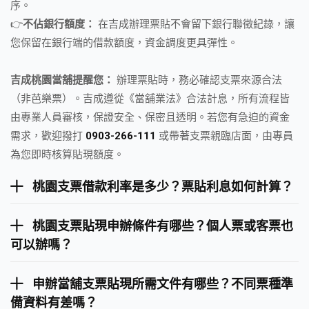
序。
👉
不佔銀行額度：
在吉成辦理票貼不會留下銀行聯徵紀錄，讓
您保留在銀行端的借款額度，資金調度更具彈性。
吉成桃園當舖提醒您：
辦理票貼時，務必確認支票來源合法
（非芭樂票）。吉成遵從《當舖業法》合法計息，所有流程皆
由專業人員審核，保證安全、保密且透明。若您有急迫的資金
需求，歡迎撥打
0903-266-111
或帶著支票親臨店面，由專員
為您即時核算貼現額度。
桃園支票借款利率是多少？票貼利息如何計算？
桃園支票貼現申辦條件有哪些？個人票或客票也
可以辦嗎？
申辦當舖支票貼現所需文件有哪些？不同票種準
備資料有差嗎？