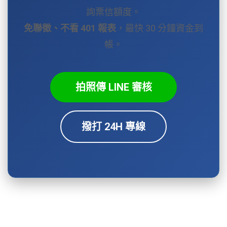
詢票信額度。
免聯徵、不看 401 報表
，最快 30 分鐘資金到
帳。
拍照傳 LINE 審核
撥打 24H 專線