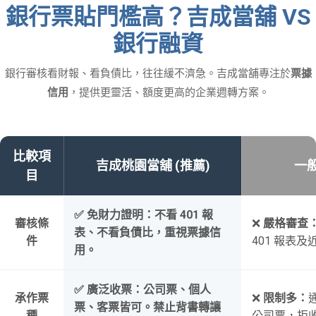
銀行票貼門檻高？吉成當舖 VS
銀行融資
銀行審核看財報、看負債比，往往緩不濟急。吉成當舖專注於
票據
信用
，提供更靈活、額度更高的企業週轉方案。
比較項
吉成桃園當舖 (推薦)
一
目
✅
免財力證明：
不看 401 報
審核條
❌
嚴格審查
表、不看負債比，重視票據信
件
401 報表
用。
✅
廣泛收票：
公司票、個人
承作票
❌
限制多：
票、客票皆可。禁止背書轉讓
種
公司票，拒