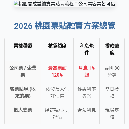
2026 桃園票貼融資方案總覽
票據種類
核貸額度
利息條
撥款速
件
度
公司票 / 企業
最高票面
月息 1%
最快 30
票
120%
起
分鐘
客票貼現 (收
依發票人信
優惠利率
當日撥
來的票)
評估價
專案
款
個人支票
視薪轉/財力
合法利息
現場審
評估
核