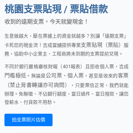
桃園支票貼現 / 票貼借款
收到的遠期支票，今天就變現金！
生意做越大，壓在票據上的資金就越多？別讓「遠期支票」
支票貼現（票貼）
卡死您的現金流！吉成當舖提供專業
服
務，協助中小企業主、工程商將未到期的支票提前兌現。
不同於銀行嚴格審核財報（401報表）且拒收個人票，吉成
門檻極低
公司票、個人票
客票
。無論是
，甚至是收來的
（禁止背書轉讓亦可詢問）
，只要票信正常，我們就能
辦理。免聯徵、不佔銀行額度，當日過件、當日撥款，讓您
發薪水、付貨款不用愁。
拍支票照片估價