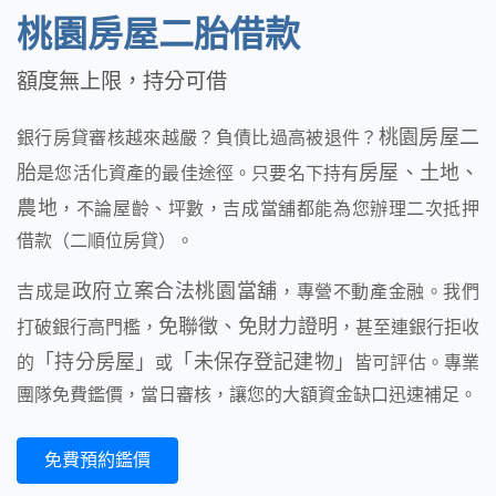
桃園房屋二胎借款
額度無上限，持分可借
桃園房屋二
銀行房貸審核越來越嚴？負債比過高被退件？
胎
房屋、土地、
是您活化資產的最佳途徑。只要名下持有
農地
，不論屋齡、坪數，吉成當舖都能為您辦理二次抵押
借款（二順位房貸）。
政府立案合法桃園當舖
吉成是
，專營不動產金融。我們
免聯徵、免財力證明
打破銀行高門檻，
，甚至連銀行拒收
「持分房屋」
「未保存登記建物」
的
或
皆可評估。專業
團隊免費鑑價，當日審核，讓您的大額資金缺口迅速補足。
免費預約鑑價