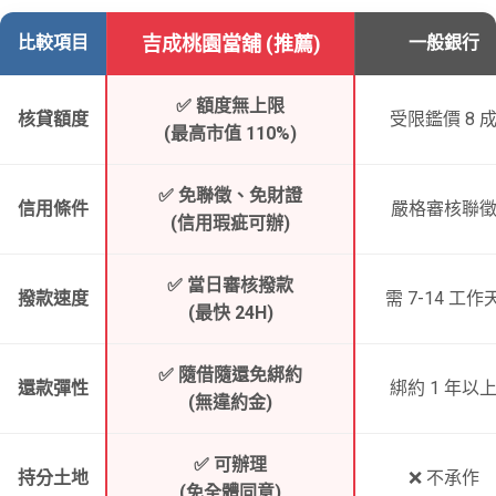
比較項目
吉成桃園當舖 (推薦)
一般銀行
✅ 額度無上限
核貸額度
受限鑑價 8 
(最高市值 110%)
✅ 免聯徵、免財證
信用條件
嚴格審核聯
(信用瑕疵可辦)
✅ 當日審核撥款
撥款速度
需 7-14 工作
(最快 24H)
✅ 隨借隨還免綁約
還款彈性
綁約 1 年以
(無違約金)
✅ 可辦理
持分土地
❌ 不承作
(免全體同意)