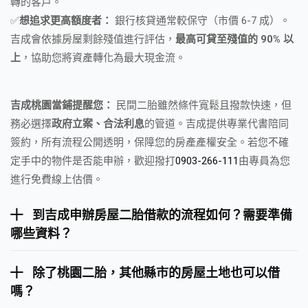
轉的客戶。
✅
想追求更高額度者：
銀行核貸通常較保守（市價 6-7 成）。
吉成會依據房屋剩餘殘值進行評估，
最高可貸至殘值的 90% 以
上
，協助您將資產轉化為最大現金流。
吉成桃園當鋪提醒您：
民間二胎雖然條件寬鬆且撥款快速，但
務必選擇
政府立案、合法利息
的管道。吉成提供專業代書陪同
簽約，所有流程公開透明，保障您的房產產權安全。若您不確
定手中的物件是否能申辦，歡迎撥打
0903-266-111
由專員為您
進行免費線上估價。
到吉成申辦房屋二胎借款的流程如何？需要準備
哪些資料？
除了桃園二胎，其他縣市的房屋土地也可以借
嗎？