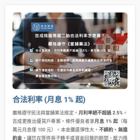
合法利率 (月息 1% 起)
嚴格遵守民法與當舖業法規定，
月利率絕不超過 2.5%
。
吉成更推出優質戶專案，條件優良者享
月息 1% 起
（每
萬元月息僅 100 元）。本金攤還彈性大，
不綁約、無違
約金
，讓您在等待房子轉手或資金回籠的期間，壓力降