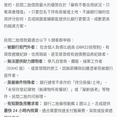
是的，民間二胎借款最大的優勢在於「審核不看信用狀況，只
看資產殘值」。只要您名下持有房屋或土地，不論銀行端的信
用評分如何，吉成桃園當鋪都能提供比銀行更靈活、成數更高
的融資方案。
民間二胎借款最適合以下 5 類客群申辦：
✅
被銀行拒門外者：
包含個人負債比過高 (DBR22倍限制)、有
貸款遲繳紀錄、信用瑕疵、甚至是曾經有過債務協商紀錄者。
✅
無法提供財力證明者：
舉凡自營商、攤販、接案工作者
（SOHO 族）、或是領現的勞工，因無薪轉與扣繳憑單而被銀行
退件者。
✅
房屋條件特殊者：
銀行通常不承作的「持分房屋/土地」、
「未保存登記建物（無建物所有權狀）」或「屋齡過老」等物
件，民間二胎均可辦理。
✅
有短期急用需求者：
銀行二胎審核動輒 2 週以上。吉成提供
最快 24 小時內核貸
，適合需要快速支付醫藥費、貨款或投資週