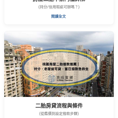
(持分/信用瑕疵可辦嗎？)
閱讀全文
二胎房貸流程與條件
(從鑑價到設定撥款步驟)