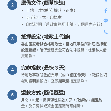
應備文件 (簡單快速)
2
土地、建物所有權狀（正本）
身分證正本、印鑑章
印鑑證明（戶政事務所申請，3 個月內有效）
抵押設定 (地政士代辦)
3
委由
國家考試合格地政士
，至地政事務所辦理
抵押權
設定登記
。確保流程完全符合法律規範，杜絕私人借
貸風險。
完辦撥款 (最快 3 天)
4
待地政事務所登記完畢（約
3 個工作天
），確認他項
權利證明無誤後，
立即撥款
至指定帳戶。
還款方式 (隨借隨還)
5
月息
1% 起
。提供彈性還款方案，
免綁約、無違約
金
。房子賣掉或資金回籠隨時可結清。