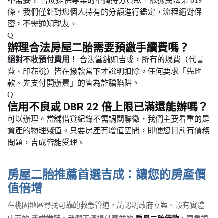
不需要！
吉成提供專業的單獨持分貸款。依據民法第 819
條，我們僅針對您個人持有的分額進行鑑定，流程絕對保
密，不需通知親友。
Q
辦理合法房屋二胎需要預繳手續費嗎？
絕對不收預付費用！
合法當舖如吉成，所有的規費（代書
費、印花稅）皆在撥款當下才說明扣除。任何要求「先匯
款、先支付開辦費」的皆為詐騙陷阱。
Q
信用不良或 DBR 22 倍上限已滿還能辦嗎？
可以辦理。當舖借貸紀錄不需調閱聯徵，我們主要看重的是
資產的物理殘值。只要房產有增值空間，即便您目前有債務
問題，吉成皆能受理。
房屋二胎推薦首選吉成：讓您的房產價
值倍增
在桃園地區尋找可靠的救急管道，請認明政府立案、設有實體