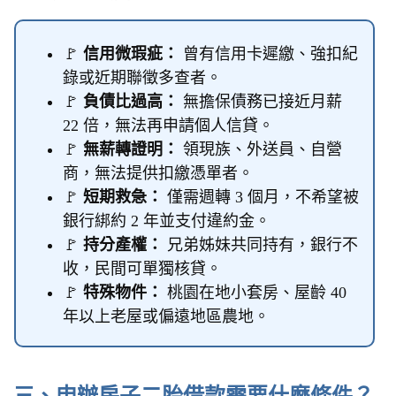
🚩
信用微瑕疵：
曾有信用卡遲繳、強扣紀
錄或近期聯徵多查者。
🚩
負債比過高：
無擔保債務已接近月薪
22 倍，無法再申請個人信貸。
🚩
無薪轉證明：
領現族、外送員、自營
商，無法提供扣繳憑單者。
🚩
短期救急：
僅需週轉 3 個月，不希望被
銀行綁約 2 年並支付違約金。
🚩
持分產權：
兄弟姊妹共同持有，銀行不
收，民間可單獨核貸。
🚩
特殊物件：
桃園在地小套房、屋齡 40
年以上老屋或偏遠地區農地。