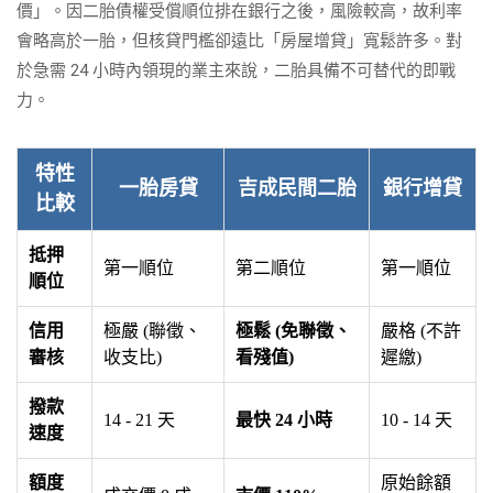
價」。因二胎債權受償順位排在銀行之後，風險較高，故利率
會略高於一胎，但核貸門檻卻遠比「房屋增貸」寬鬆許多。對
於急需 24 小時內領現的業主來說，二胎具備不可替代的即戰
力。
特性
一胎房貸
吉成民間二胎
銀行增貸
比較
抵押
第一順位
第二順位
第一順位
順位
信用
極嚴 (聯徵、
極鬆 (免聯徵、
嚴格 (不許
審核
收支比)
看殘值)
遲繳)
撥款
14 - 21 天
最快 24 小時
10 - 14 天
速度
額度
原始餘額