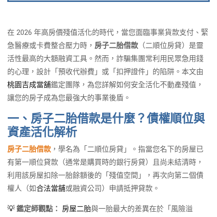
在 2026 年高房價殘值活化的時代，當您面臨事業貨款支付、緊
急醫療或卡費整合壓力時，
房子二胎借款
（二順位房貸）是靈
活性最高的大額融資工具。然而，詐騙集團常利用民眾急用錢
的心理，設計「預收代辦費」或「扣押證件」的陷阱。本文由
桃園吉成當舖
鑑定團隊，為您詳解如何安全活化不動產殘值，
讓您的房子成為您最強大的事業後盾。
一、房子二胎借款是什麼？債權順位與
資產活化解析
房子二胎借款
，學名為「二順位房貸」。指當您名下的房屋已
有第一順位貸款（通常是購買時的銀行房貸）且尚未結清時，
利用該房屋扣除一胎餘額後的「殘值空間」，再次向第二個債
權人（如
合法當舖
或融資公司）申請抵押貸款。
💡 鑑定師觀點：
房屋二胎
與一胎最大的差異在於「風險溢