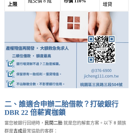
成交價 8 成
市價 110%
上限
增貸
二、誰適合申辦二胎借款？打破銀行
DBR 22 倍薪資枷鎖
當您被銀行回絕時，
民間二胎
就是您的解套方案。以下 8 類族
群是
吉成
最常協助的客群：