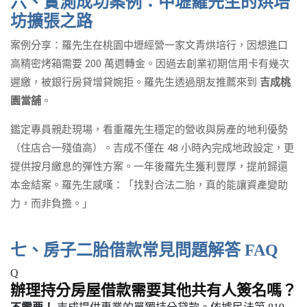
六、實測成功案例：中壢羅先生的烘培
坊擴張之路
案例分享：羅先生在桃園中壢經營一家文青烘培行，因想進口
高精密烤箱需要 200 萬週轉金。因過去創業初期信用卡有幾次
遲繳，被銀行房貸增貸婉拒。羅先生透過朋友推薦來到
吉成桃
園當舖
。
鑑定專員親赴現場，看重羅先生穩定的營收與房產的地利優勢
（住店合一殘值高）。吉成不僅在 48 小時內完成地政設定，更
提供按月繳息的彈性方案。一年後羅先生獲利豐厚，提前歸還
本金結案。羅先生感嘆：「找對合法二胎，真的能讓資產變助
力，而非負擔。」
七、房子二胎借款常見問題解答 FAQ
Q
辦理持分房屋借款需要其他共有人簽名嗎？