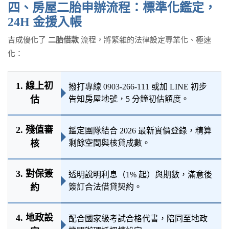
四、房屋二胎申辦流程：標準化鑑定，
24H 金援入帳
吉成優化了
二胎借款
流程，將繁雜的法律設定專業化、極速
化：
1. 線上初
撥打專線
0903-266-111
或加 LINE 初步
估
告知房屋地號，5 分鐘初估額度。
2. 殘值審
鑑定團隊結合 2026 最新實價登錄，精算
核
剩餘空間與核貸成數。
3. 對保簽
透明說明利息（1% 起）與期數，滿意後
約
簽訂合法借貸契約。
4. 地政設
配合國家級考試合格代書，陪同至地政