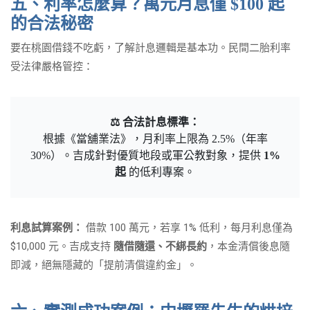
五、利率怎麼算？萬元月息僅 $100 起
的合法秘密
要在桃園借錢不吃虧，了解計息邏輯是基本功。民間二胎利率
受法律嚴格管控：
⚖️ 合法計息標準：
根據《當舖業法》，月利率上限為 2.5%（年率
30%）。吉成針對優質地段或軍公教對象，提供
1%
起
的低利專案。
利息試算案例：
借款 100 萬元，若享 1% 低利，每月利息僅為
$10,000 元。吉成支持
隨借隨還、不綁長約
，本金清償後息隨
即減，絕無隱藏的「提前清償違約金」。