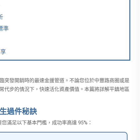
訣
析
標準
分享
臨突發開銷時的最速金援管道。不論您位於中豐路商圈或是
常代步的情況下，快速活化資產價值。本篇將詳解平鎮地區
生過件秘訣
您滿足以下基本門檻，成功率高達 95%：