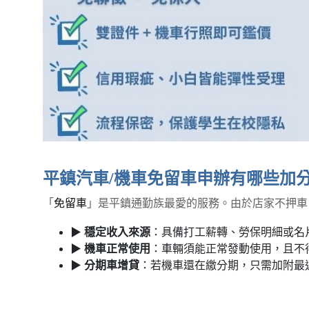
平鎮汽車/機車免留車申辦有哪些加
「
免留車
」是平鎮通勤族最愛的服務。由於店家不押車
▶
穩定收入來源
：具備打工薪轉、勞保明細或名
▶
機車正常使用
：車輛須能正常發動使用，且不
▶
分期車增貸
：若機車還在繳分期，只需加附最近