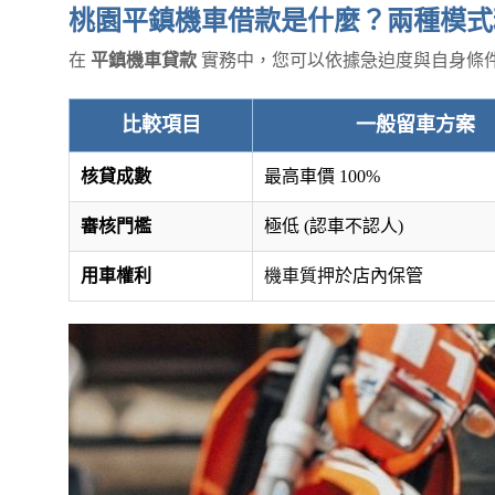
桃園平鎮機車借款是什麼？兩種模式
在
平鎮機車貸款
實務中，您可以依據急迫度與自身條
比較項目
一般留車方案
核貸成數
最高車價 100%
審核門檻
極低 (認車不認人)
用車權利
機車質押
於店內保管