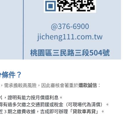
分條件？
，需承擔較高風險，因此審核會著重於
還款誠信
：
片，證明有能力按月償還利息。
得有過多欠繳之交通罰鍰或稅金（可現場代為清償）。
 3 期之繳費收據，吉成即可辦理「
貸款車再貸
」。